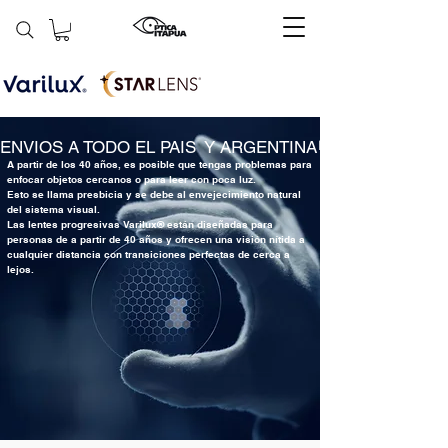
ENVIOS A TODO EL PAIS  Y ARGENTINA
A partir de los 40 años, es posible que tengas problemas para
enfocar objetos cercanos o para leer con poca luz.
Esto se llama presbicia y se debe al envejecimiento natural
del sistema visual.
Las lentes progresivas Varilux® están diseñadas para
personas de a partir de 40 años y ofrecen una visión nítida a
cualquier distancia con transiciones perfectas de cerca a
lejos.