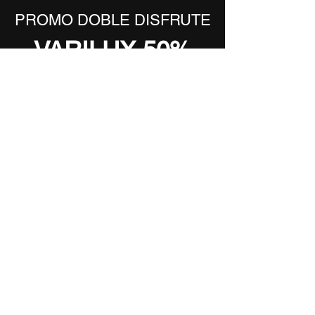
PROMO DOBLE DISFRUTE
VARILUX 50%
OFF
SOLICITAR PRESUPUESTO
ENVIOS A TODO EL PAIS  Y ARGENTINA
Suscríbete para recibir más novedades.
Email
*
contactar
Quiero ponerme en contacto
¿Necesita ayuda?