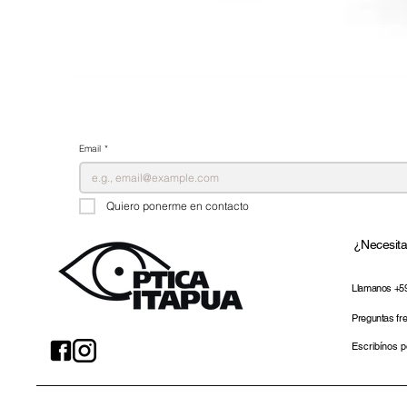
Email
*
Quiero ponerme en contacto
¿Necesit
Llamanos +5
Preguntas fr
Escribínos 