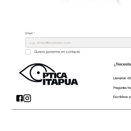
Email
*
Quiero ponerme en contacto
¿Necesit
Llamanos +5
Preguntas fr
Escribínos 