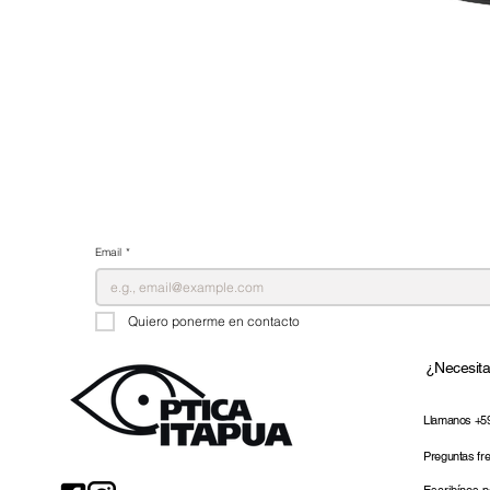
Email
*
Quiero ponerme en contacto
¿Necesit
Llamanos +5
Preguntas fr