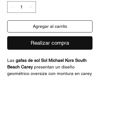
Agregar al carrito
Realizar compra
Las
gafas de sol Sol Michael Kors South
Beach Carey
presentan un diseño
geométrico oversize con montura en carey
marrón y lentes marrón degradado con
protección UV. Los detalles metálicos
dorados en las bisagras aportan
elegancia, haciendo de este modelo un
accesorio moderno y sofisticado para
mujeres que buscan destacar.