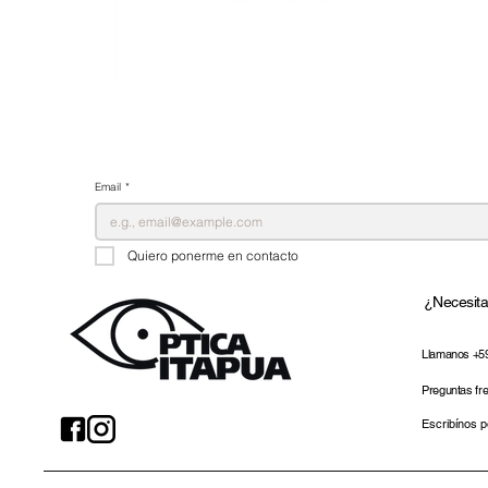
Email
*
Quiero ponerme en contacto
¿Necesit
Llamanos +5
Preguntas fr
Escribínos 