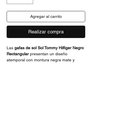
Agregar al carrito
Realizar compra
Las
gafas de sol Sol Tommy Hilfiger Negro
Rectangular
presentan un diseño
atemporal con montura negra mate y
lentes grises con protección UV. El detalle
de la bandera Tommy en las patillas aporta
un sello distintivo y moderno, perfecto para
un look urbano y versátil.